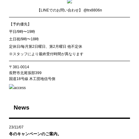
【LINEでのお問い合わせ】
@trx8806n
【予約優先】
平日/9時〜19時
土日祝/9時〜18時
定休日/毎月第2日曜日、第2月曜日 他不定休
※スタッフにより最終受付時間が異なります
〒381-0014
長野市北尾張部399
国道18号線 木工団地信号側
News
23/11/07
冬のキャンペーンのご案内。