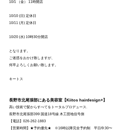
10/1 （金） 11時開店
10/10 (日) 定休日
10/11 (月) 定休日
10/20 (水) 10時30分開店
となります。
ご迷惑をおかけ致しますが、
何卒よろしくお願い致します。
キートス
長野市北尾張部にある美容室【Kiitos hairdesign+】
高い技術で髪からすべてをトータルプロデュース.
長野市北尾張部399 国道18号線 木工団地信号側
【電話】026-262-1883
【営業時間】★予約優先★ ※16時以降完全予約制 平日/9:30〜