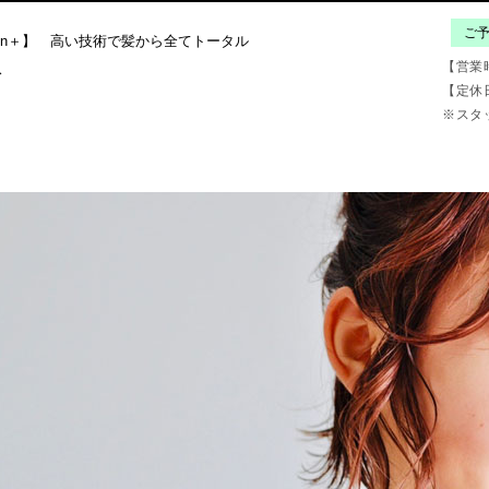
ご
【営業時
【定休
※スタ