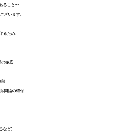
あること〜
うございます。
守るため、
毒の徹底
除菌
座席間隔の確保
るなど)