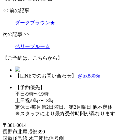
<< 前の記事
ダークブラウン★
次の記事 >>
ベリーブルー☆
【ご予約は、こちらから】
【LINEでのお問い合わせ】
@trx8806n
【予約優先】
平日/9時〜19時
土日祝/9時〜18時
定休日/毎月第2日曜日、第2月曜日 他不定休
※スタッフにより最終受付時間が異なります
〒381-0014
長野市北尾張部399
国道18号線 木工団地信号側