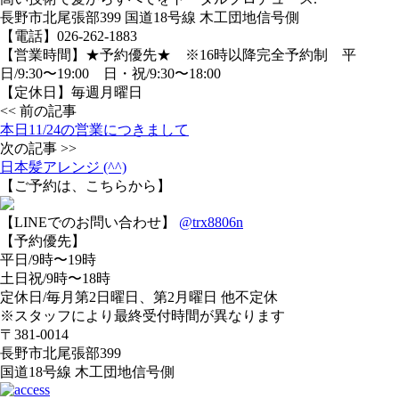
長野市北尾張部399 国道18号線 木工団地信号側
【電話】026-262-1883
【営業時間】★予約優先★ ※16時以降完全予約制 平
日/9:30〜19:00 日・祝/9:30〜18:00
【定休日】毎週月曜日
<< 前の記事
本日11/24の営業につきまして
次の記事 >>
日本髪アレンジ (^^)
【ご予約は、こちらから】
【LINEでのお問い合わせ】
@trx8806n
【予約優先】
平日/9時〜19時
土日祝/9時〜18時
定休日/毎月第2日曜日、第2月曜日 他不定休
※スタッフにより最終受付時間が異なります
〒381-0014
長野市北尾張部399
国道18号線 木工団地信号側