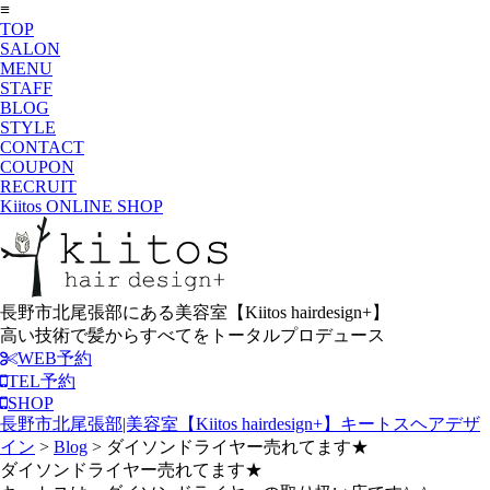
≡
TOP
SALON
MENU
STAFF
BLOG
STYLE
CONTACT
COUPON
RECRUIT
Kiitos ONLINE SHOP
長野市北尾張部にある美容室【Kiitos hairdesign+】
高い技術で髪からすべてをトータルプロデュース
WEB予約
TEL予約
SHOP
長野市北尾張部|美容室【Kiitos hairdesign+】キートスヘアデザ
イン
>
Blog
>
ダイソンドライヤー売れてます★
ダイソンドライヤー売れてます★