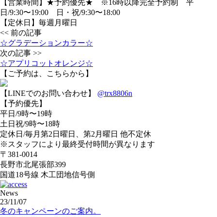
【営業時間】★予約優先★ ※16時以降完全予約制 平
日/9:30〜19:00 日・祝/9:30〜18:00
【定休日】毎週月曜日
<< 前の記事
☆グラデーションカラー☆
次の記事 >>
☆アプリコットオレンジ☆
【ご予約は、こちらから】
【LINEでのお問い合わせ】
@trx8806n
【予約優先】
平日/9時〜19時
土日祝/9時〜18時
定休日/毎月第2日曜日、第2月曜日 他不定休
※スタッフにより最終受付時間が異なります
〒381-0014
長野市北尾張部399
国道18号線 木工団地信号側
News
23/11/07
冬のキャンペーンのご案内。