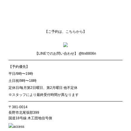
【ご予約は、こちらから】
【LINEでのお問い合わせ】
@trx8806n
【予約優先】
平日/9時〜19時
土日祝/9時〜18時
定休日/毎月第2日曜日、第2月曜日 他不定休
※スタッフにより最終受付時間が異なります
〒381-0014
長野市北尾張部399
国道18号線 木工団地信号側