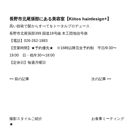
長野市北尾張部にある美容室【Kiitos hairdesign+】
高い技術で髪からすべてをトータルプロデュース.
長野市北尾張部399 国道18号線 木工団地信号側
【電話】026-262-1883
【営業時間】★予約優先★ ※16時以降完全予約制 平日/9:30〜
19:00 日・祝/9:30〜18:00
【定休日】毎週月曜日
<< 前の記事
次の記事 >>
撮影スタイルご紹介
お食事ミーティング
★