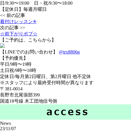
日/9:30〜19:00 日・祝/9:30〜18:00
【定休日】毎週月曜日
<< 前の記事
着付けレッスン✳︎
次の記事 >>
☆前下がりボブ☆
【ご予約は、こちらから】
【LINEでのお問い合わせ】
@trx8806n
【予約優先】
平日/9時〜19時
土日祝/9時〜18時
定休日/毎月第2日曜日、第2月曜日 他不定休
※スタッフにより最終受付時間が異なります
〒381-0014
長野市北尾張部399
国道18号線 木工団地信号側
News
23/11/07