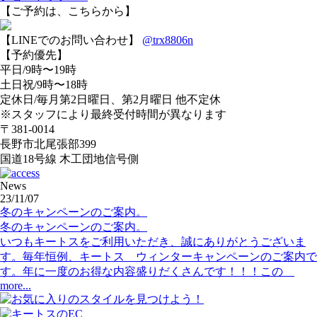
【ご予約は、こちらから】
【LINEでのお問い合わせ】
@trx8806n
【予約優先】
平日/9時〜19時
土日祝/9時〜18時
定休日/毎月第2日曜日、第2月曜日 他不定休
※スタッフにより最終受付時間が異なります
〒381-0014
長野市北尾張部399
国道18号線 木工団地信号側
News
23/11/07
冬のキャンペーンのご案内。
冬のキャンペーンのご案内。
いつもキートスをご利用いただき、誠にありがとうございま
す。毎年恒例、キートス ウィンターキャンペーンのご案内で
す。年に一度のお得な内容盛りだくさんです！！！この
more...