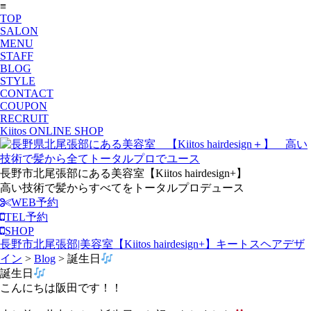
≡
TOP
SALON
MENU
STAFF
BLOG
STYLE
CONTACT
COUPON
RECRUIT
Kiitos ONLINE SHOP
長野市北尾張部にある美容室【Kiitos hairdesign+】
高い技術で髪からすべてをトータルプロデュース
WEB予約
TEL予約
SHOP
長野市北尾張部|美容室【Kiitos hairdesign+】キートスヘアデザ
イン
>
Blog
>
誕生日
誕生日
こんにちは阪田です！！