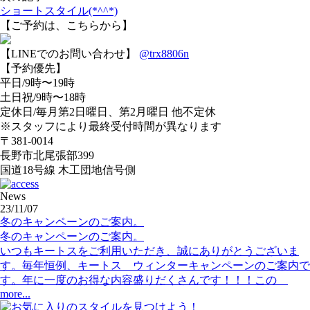
ショートスタイル(*^^*)
【ご予約は、こちらから】
【LINEでのお問い合わせ】
@trx8806n
【予約優先】
平日/9時〜19時
土日祝/9時〜18時
定休日/毎月第2日曜日、第2月曜日 他不定休
※スタッフにより最終受付時間が異なります
〒381-0014
長野市北尾張部399
国道18号線 木工団地信号側
News
23/11/07
冬のキャンペーンのご案内。
冬のキャンペーンのご案内。
いつもキートスをご利用いただき、誠にありがとうございま
す。毎年恒例、キートス ウィンターキャンペーンのご案内で
す。年に一度のお得な内容盛りだくさんです！！！この
more...