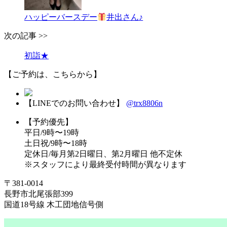
ハッピーバースデー
井出さん♪
次の記事 >>
初詣★
【ご予約は、こちらから】
【LINEでのお問い合わせ】
@trx8806n
【予約優先】
平日/9時〜19時
土日祝/9時〜18時
定休日/毎月第2日曜日、第2月曜日 他不定休
※スタッフにより最終受付時間が異なります
〒381-0014
長野市北尾張部399
国道18号線 木工団地信号側