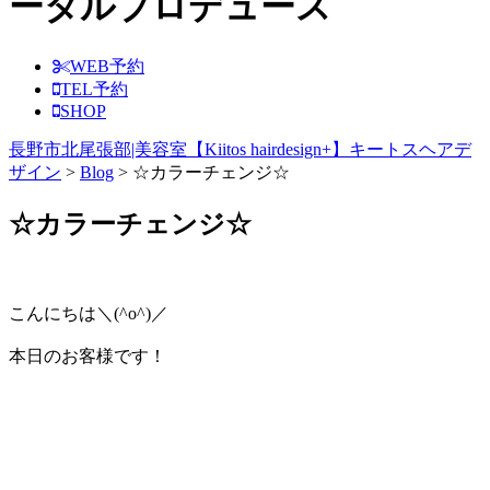
ータルプロデュース
WEB予約
TEL予約
SHOP
長野市北尾張部|美容室【Kiitos hairdesign+】キートスヘアデ
ザイン
>
Blog
>
☆カラーチェンジ☆
☆カラーチェンジ☆
こんにちは＼(^o^)／
本日のお客様です！