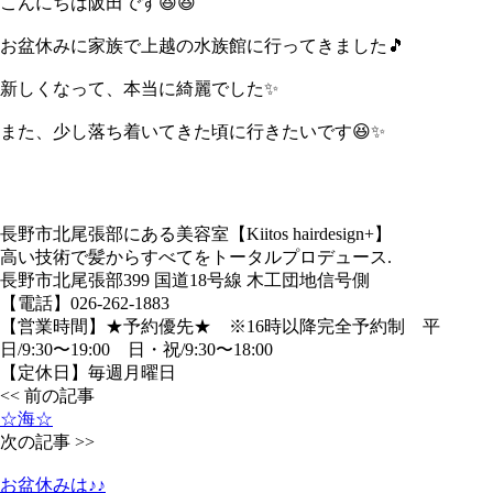
こんにちは阪田です😆😆
お盆休みに家族で上越の水族館に行ってきました🎵
新しくなって、本当に綺麗でした✨
また、少し落ち着いてきた頃に行きたいです😆✨
長野市北尾張部にある美容室【Kiitos hairdesign+】
高い技術で髪からすべてをトータルプロデュース.
長野市北尾張部399 国道18号線 木工団地信号側
【電話】026-262-1883
【営業時間】★予約優先★ ※16時以降完全予約制 平
日/9:30〜19:00 日・祝/9:30〜18:00
【定休日】毎週月曜日
<< 前の記事
☆海☆
次の記事 >>
お盆休みは♪♪