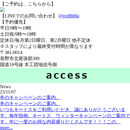
【ご予約は、こちらから】
【LINEでのお問い合わせ】
@trx8806n
【予約優先】
平日/9時〜19時
土日祝/9時〜18時
定休日/毎月第2日曜日、第2月曜日 他不定休
※スタッフにより最終受付時間が異なります
〒381-0014
長野市北尾張部399
国道18号線 木工団地信号側
News
23/11/07
冬のキャンペーンのご案内。
冬のキャンペーンのご案内。
いつもキートスをご利用いただき、誠にありがとうございま
す。毎年恒例、キートス ウィンターキャンペーンのご案内で
す。年に一度のお得な内容盛りだくさんです！！！この
more...