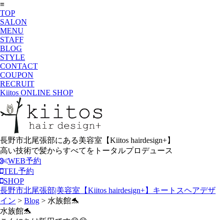
≡
TOP
SALON
MENU
STAFF
BLOG
STYLE
CONTACT
COUPON
RECRUIT
Kiitos ONLINE SHOP
長野市北尾張部にある美容室【Kiitos hairdesign+】
高い技術で髪からすべてをトータルプロデュース
WEB予約
TEL予約
SHOP
長野市北尾張部|美容室【Kiitos hairdesign+】キートスヘアデザ
イン
>
Blog
>
水族館🐬
水族館🐬