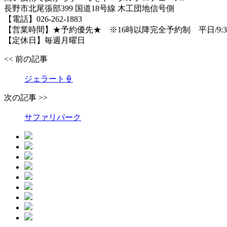
長野市北尾張部399 国道18号線 木工団地信号側
【電話】026-262-1883
【営業時間】★予約優先★ ※16時以降完全予約制 平日/9:30〜19
【定休日】毎週月曜日
<< 前の記事
ジェラート🍦
次の記事 >>
サファリパーク