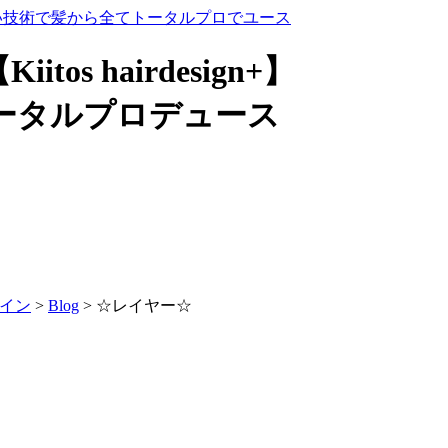
s hairdesign+】
ータルプロデュース
ザイン
>
Blog
>
☆レイヤー☆