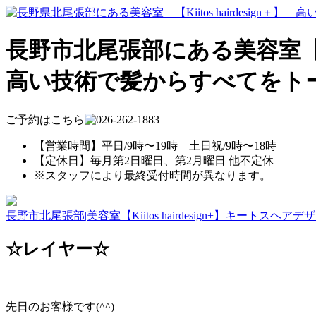
長野市北尾張部にある美容室【Kiito
高い技術で髪からすべてをト
ご予約はこちら
【営業時間】平日/9時〜19時 土日祝/9時〜18時
【定休日】毎月第2日曜日、第2月曜日 他不定休
※スタッフにより最終受付時間が異なります。
長野市北尾張部|美容室【Kiitos hairdesign+】キートスヘアデ
☆レイヤー☆
先日のお客様です(^^)