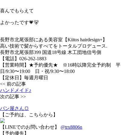
喜んでもらえて
よかったです💗🐻
長野市北尾張部にある美容室【Kiitos hairdesign+】
高い技術で髪からすべてをトータルプロデュース.
長野市北尾張部399 国道18号線 木工団地信号側
【電話】026-262-1883
【営業時間】★予約優先★ ※16時以降完全予約制 平
日/9:30〜19:00 日・祝/9:30〜18:00
【定休日】毎週月曜日
<< 前の記事
ハンドメイド♪
次の記事 >>
パン屋さん🍞
【ご予約は、こちらから】
【LINEでのお問い合わせ】
@trx8806n
【予約優先】