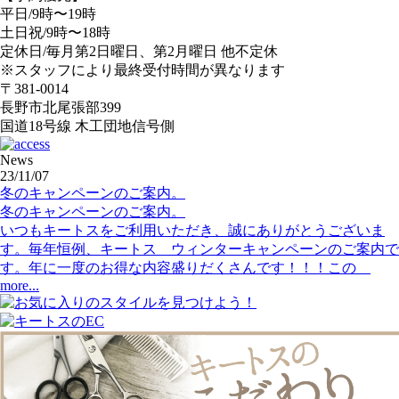
平日/9時〜19時
土日祝/9時〜18時
定休日/毎月第2日曜日、第2月曜日 他不定休
※スタッフにより最終受付時間が異なります
〒381-0014
長野市北尾張部399
国道18号線 木工団地信号側
News
23/11/07
冬のキャンペーンのご案内。
冬のキャンペーンのご案内。
いつもキートスをご利用いただき、誠にありがとうございま
す。毎年恒例、キートス ウィンターキャンペーンのご案内で
す。年に一度のお得な内容盛りだくさんです！！！この
more...