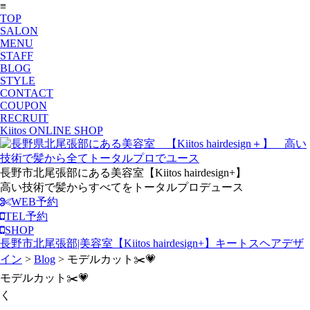
≡
TOP
SALON
MENU
STAFF
BLOG
STYLE
CONTACT
COUPON
RECRUIT
Kiitos ONLINE SHOP
長野市北尾張部にある美容室【Kiitos hairdesign+】
高い技術で髪からすべてをトータルプロデュース
WEB予約
TEL予約
SHOP
長野市北尾張部|美容室【Kiitos hairdesign+】キートスヘアデザ
イン
>
Blog
>
モデルカット✂️💗
モデルカット✂️💗
く