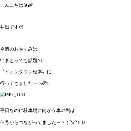
こんにちは🤗🌈
井出です😊
今週のおやすみは
いまとっても話題の
〝イオンタウン松本〟に
行ってきました～✨🌈✨
平日なのに駐車場に向かう車の列は
信号からつながってました～ヽ ( ꒪д꒪ lll)ﾉ