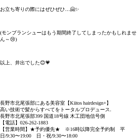
お立ち寄りの際にはぜひぜひ…🤗✨
(モンブランシューはもう期間終了してしまったかもしれませ
ん～😢)
以上、井出でした😊💗
長野市北尾張部にある美容室【Kiitos hairdesign+】
高い技術で髪からすべてをトータルプロデュース.
長野市北尾張部399 国道18号線 木工団地信号側
【電話】026-262-1883
【営業時間】★予約優先★ ※16時以降完全予約制 平
日/9:30〜19:00 日・祝/9:30〜18:00