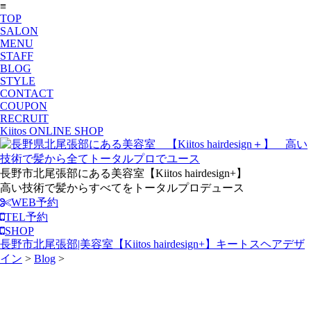
≡
TOP
SALON
MENU
STAFF
BLOG
STYLE
CONTACT
COUPON
RECRUIT
Kiitos ONLINE SHOP
長野市北尾張部にある美容室【Kiitos hairdesign+】
高い技術で髪からすべてをトータルプロデュース
WEB予約
TEL予約
SHOP
長野市北尾張部|美容室【Kiitos hairdesign+】キートスヘアデザ
イン
>
Blog
>